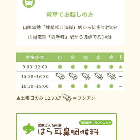
電車でお越しの方
山陽電鉄「林崎松江海岸」駅から
徒歩で約8分
山陽電鉄「西新町」駅から
徒歩で約14分
診療時間
月
火
水
木
金
土
9:00~12:00
●
●
●
●
●
▲
15:30~16:30
ー
16:30~19:00
●
●
●
●
●
ー
▲土曜日のみ 12:30迄
ワクチン