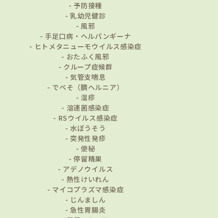
予防接種
乳幼児健診
風邪
手足口病・ヘルパンギーナ
ヒトメタニューモウイルス感染症
おたふく風邪
クループ症候群
気管支喘息
でべそ（臍ヘルニア）
湿疹
溶連菌感染症
RSウイルス感染症
水ぼうそう
突発性発疹
便秘
停留精巣
アデノウイルス
熱性けいれん
マイコプラズマ感染症
じんましん
急性胃腸炎