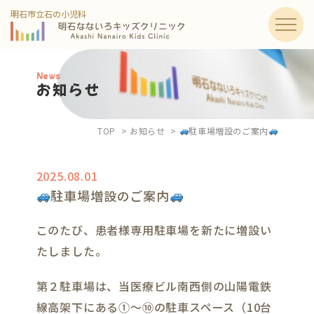
明石市立石の小児科
メニュ
お知らせ
TOP
お知らせ
駐車場増設のご案内
2025.08.01
駐車場増設のご案内
このたび、患者様専用駐車場を新たに増設い
たしました。
第２駐車場は、当医療ビル南西側の山陽電鉄
線高架下にある①～⑩の駐車スペース（10台