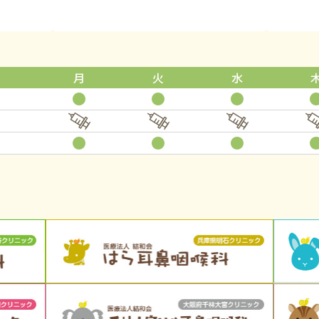
月
火
水
●
●
●
●
●
●