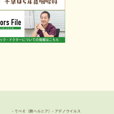
でべそ（臍ヘルニア）
アデノウイルス