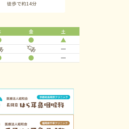
徒歩で約14分
木
金
土
●
●
▲
ー
●
●
ー