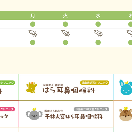
月
火
水
●
●
●
●
●
●