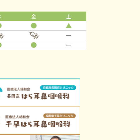
木
金
土
●
●
▲
ー
●
●
ー